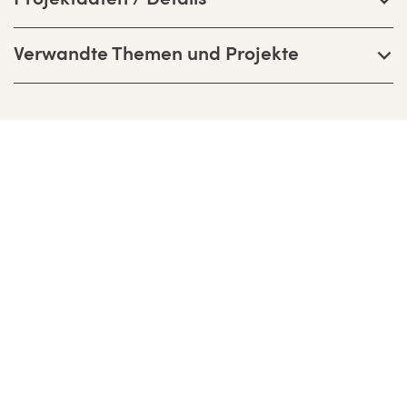
Verwandte Themen und Projekte
Bernhardt + Partner Architekten
Partnerschaftsgesellschaft mbB
Birkenweg 13 F, D-64295 Darmstadt