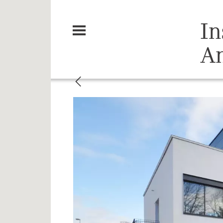
In
An