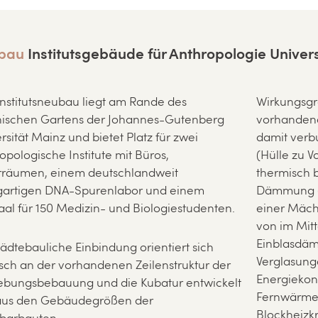
bau
Institutsgebäude für Anthropologie Univer
nstitutsneubau liegt am Rande des
Wirkungsgra
nischen Gartens der Johannes-Gutenberg
vorhanden
rsität Mainz und bietet Platz für zwei
damit verb
opologische Institute mit Büros,
(Hülle zu 
rräumen, einem deutschlandweit
thermisch 
igartigen DNA-Spurenlabor und einem
Dämmung (
aal für 150 Medizin- und Biologiestudenten.
einer Mäc
von im Mitt
Einblasdäm
tädtebauliche Einbindung orientiert sich
Verglasunge
isch an der vorhandenen Zeilenstruktur der
Energiekon
bungsbebauung und die Kubatur entwickelt
Fernwärme
 aus den Gebäudegrößen der
Blockheizk