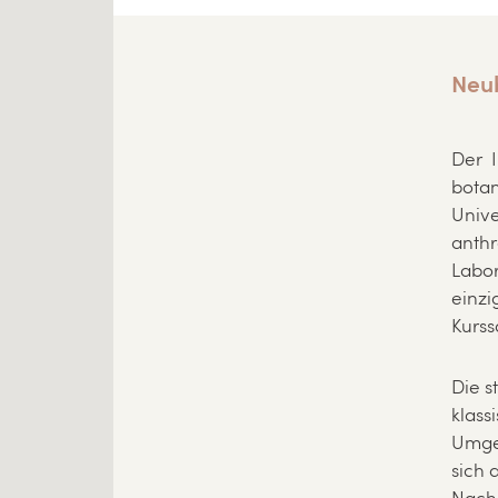
Neu
Der I
bota
Unive
anthr
Labo
einz
Kurss
Die s
klass
Umge
sich