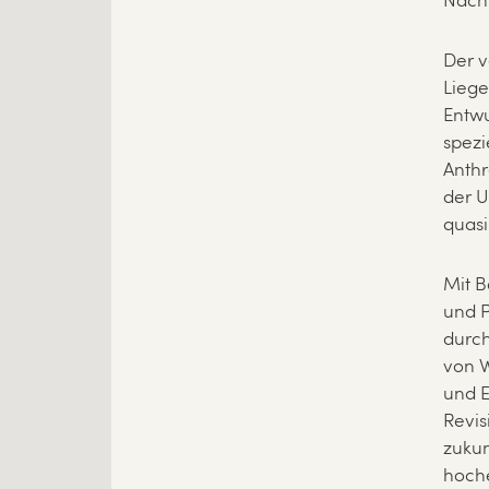
Nach
Der 
Liege
Entwu
spezi
Anthr
der U
quasi
Mit B
und 
durch
von W
und E
Revi
zukun
hoche