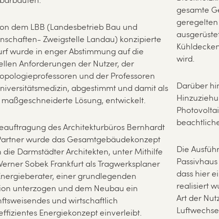
barbauten.
gesamte Ge
geregelten
von dem LBB (Landesbetrieb Bau und
ausgerüste
nschaften- Zweigstelle Landau) konzipierte
Kühldecken 
rf wurde in enger Abstimmung auf die
wird.
ellen Anforderungen der Nutzer, der
opologieprofessoren und der Professoren
Darüber hi
niversitätsmedizin, abgestimmt und damit als
Hinzuziehu
 maßgeschneiderte Lösung, entwickelt.
Photovolta
beachtliche
eauftragung des Architekturbüros Bernhardt
Partner wurde das Gesamtgebäudekonzept
Die Ausführ
 die Darmstädter Architekten, unter Mithilfe
Passivhaus 
erner Sobek Frankfurt als Tragwerksplaner
dass hier 
nergieberater, einer grundlegenden
realisiert 
sion unterzogen und dem Neubau ein
Art der Nut
ftsweisendes und wirtschaftlich
Luftwechse
ffizientes Energiekonzept einverleibt.