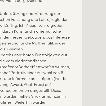
zw. Platin ausgezeichnet.
Unterstützung und Förderung der
chen Forschung und Lehre, legte der
h.c. Dr.-Ing. E.h. Klaus Tschira großen
f, durch Kunst und mathematische
 in den neuen Gebäuden, das Interesse
eisterung für die Mathematik in der
g zu wecken.
bereits erwähnten Kunstobjekten auf
 die vom niederländischen
professor Verhoeff entworfen wurden,
enhof Portraits einer Auswahl von 8
 und Informatikpreisträgern (Fields-
uring-Award, Abel-Preis) auf
wandelementen dargestellt. Diese
n wurden mittels Strukturmatrizen in
alisiert. Weiterhin wurden