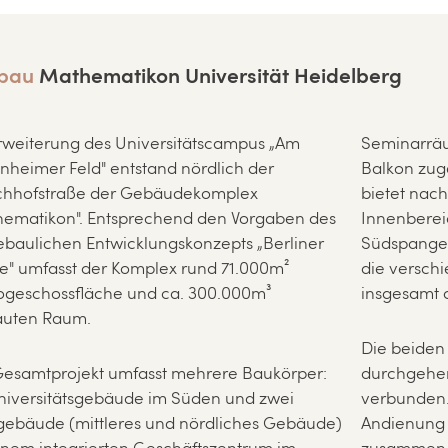
bau
Mathematikon Universität Heidelberg
rweiterung des Universitätscampus „Am
Seminarräum
heimer Feld" entstand nördlich der
Balkon zug
hhofstraße der Gebäudekomplex
bietet nac
ematikon". Entsprechend den Vorgaben des
Innenbereic
ebaulichen Entwicklungskonzepts „Berliner
Südspange 
e" umfasst der Komplex rund 71.000m²
die verschi
ogeschossfläche und ca. 300.000m³
insgesamt c
uten Raum.
Die beiden
esamtprojekt umfasst mehrere Baukörper:
durchgehe
niversitätsgebäude im Süden und zwei
verbunden.
ebäude (mittleres und nördliches Gebäude)
Andienung 