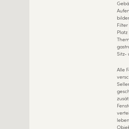
Gebäu
Aufen
bilde
Filte
Platz
Theme
gast
Sitz-
Alle 
versc
Selle
gesch
zusät
Fens
verte
leben
Objek