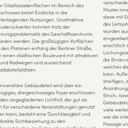
verschiede
r Glasfassadenflächen im Bereich des
Muster inn
schosses bietet Einblicke in die
diese mit S
terliegenden Nutzungen. Unattraktive
des Leitsy
derückseiten konnten trotz der
wurden au
enungsproblematik des Geschäftszentrums
eingearbeit
eden werden. Die großzügigen Vorflächen
ersichtlich 
 den Platanen entlang der Berliner Straße,
Lochungsan
n einen städtischen Boulevard mit attraktiven
die Binärc
 und Radwegen und ausreichend
welches di
adabstellplätzen.
kann. Auße
streifigen,
niversitäre Gebäudeteil wird über ein
Anordnung 
ügiges, dreigeschossiges Foyer erschlossen.
Strich- bz
den angegliederten Lichthof, der gut als
Gebäudeko
 für verschiedene Veranstaltungen genutzt
viele weit
n kann, besteht eine Durchlässigkeit und
wie die int
direkte Sichtbeziehung zu den
Passage un