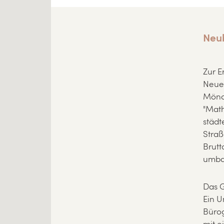
Neu
Zur E
Neuen
Mönc
"Math
städt
Straß
Brutt
umba
Das G
Ein U
Bürog