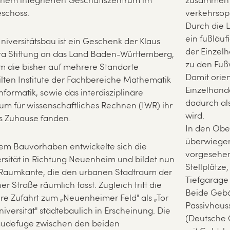
inem integrierten Geschäftszentrum im
zusammen m
schoss.
verkehrsop
Durch die 
ein fußläu
niversitätsbau ist ein Geschenk der Klaus
der Einzel
ra Stiftung an das Land Baden-Württemberg,
zu den Fu
m die bisher auf mehrere Standorte
Damit orien
ilten Institute der Fachbereiche Mathematik
Einzelhand
nformatik, sowie das interdisziplinäre
dadurch al
um für wissenschaftliches Rechnen (IWR) ihr
wird.
s Zuhause fanden.
In den Obe
überwiegen
em Bauvorhaben entwickelte sich die
vorgesehe
rsität in Richtung Neuenheim und bildet nun
Stellplätze
Raumkante, die den urbanen Stadtraum der
Tiefgarage 
ner Straße räumlich fasst. Zugleich tritt die
Beide Gebä
ere Zufahrt zum „Neuenheimer Feld" als „Tor
Passivhaus
niversität" städtebaulich in Erscheinung. Die
(Deutsche 
udefuge zwischen den beiden