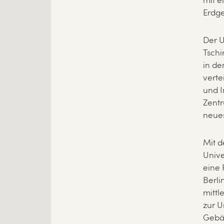
mit e
Erdge
Der U
Tschi
in de
verte
und I
Zentr
neue
Mit d
Unive
eine 
Berli
mittl
zur U
Gebä