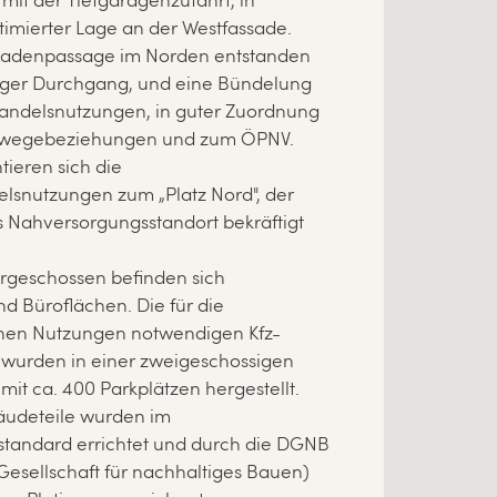
it der Tiefgaragenzufahrt, in
timierter Lage an der Westfassade.
Ladenpassage im Norden entstanden
figer Durchgang, und eine Bündelung
handelsnutzungen, in guter Zuordnung
ßwegebeziehungen und zum ÖPNV.
tieren sich die
elsnutzungen zum „Platz Nord", der
s Nahversorgungsstandort bekräftigt
rgeschossen befinden sich
d Büroflächen. Die für die
nen Nutzungen notwendigen Kfz-
, wurden in einer zweigeschossigen
mit ca. 400 Parkplätzen hergestellt.
udeteile wurden im
standard errichtet und durch die DGNB
Gesellschaft für nachhaltiges Bauen)