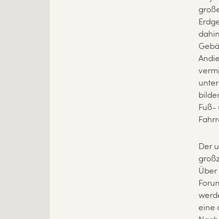
große
Erdge
dahin
Gebäu
Andi
vermi
unter
bilde
Fuß-
Fahrr
Der u
großz
Über 
Forum
werde
eine 