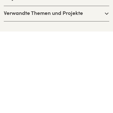
Verwandte Themen und Projekte
Bernhardt + Partner Architekten
Partnerschaftsgesellschaft mbB
Birkenweg 13 F, D-64295 Darmstadt