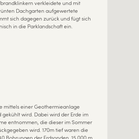
fbrandklinkern verkleidete und mit
ünten Dachgarten aufgewertete
mt sich dagegen zurück und fügt sich
sch in die Parklandschaft ein.
e mittels einer Geothermieanlage
 gekühlt wird. Dabei wird der Erde im
rme entnommen, die dieser im Sommer
ückgegeben wird. 170m tief waren die
40 Bohrungen der Erdsonden. 15.000 m