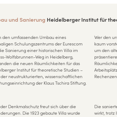
au und Sanierung
Heidelberger Institut für th
h den umfassenden Umbau eines
Wer den ur
aligen Schulungszentrums der Eurescom
kaum vorste
ie Sanierung einer historischen Villa im
um den alt
ss-Wolfsbrunnen-Weg in Heidelberg,
präsentiere
anden die neuen Räumlichkeiten für das
Räumlichke
lberger Institut für theoretische Studien –
Arbeitsplä
 der neustrukturierten, wissenschaftlichen
Rechenzent
hungseinrichtung der Klaus Tschira Stiftung.
der Denkmalschutz freut sich über die
Die sanier
derungen. Die 1923 gebaute Villa wurde
wirkt, trot