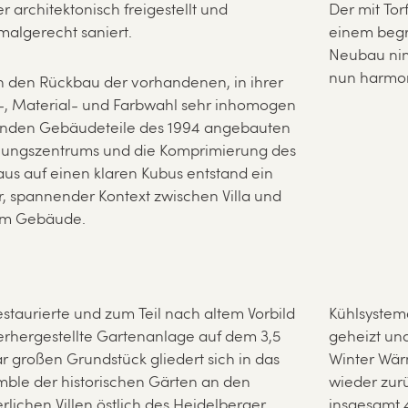
r architektonisch freigestellt und
Der mit Tor
algerecht saniert.
einem begr
Neubau nim
nun harmoni
 den Rückbau der vorhandenen, in ihrer
, Material- und Farbwahl sehr inhomogen
enden Gebäudeteile des 1994 angebauten
lungszentrums und die Komprimierung des
s auf einen klaren Kubus entstand ein
, spannender Kontext zwischen Villa und
m Gebäude.
estaurierte und zum Teil nach altem Vorbild
Kühlsystem
rhergestellte Gartenanlage auf dem 3,5
geheizt und
r großen Grundstück gliedert sich in das
Winter Wä
ble der historischen Gärten an den
wieder zur
rlichen Villen östlich des Heidelberger
insgesamt 