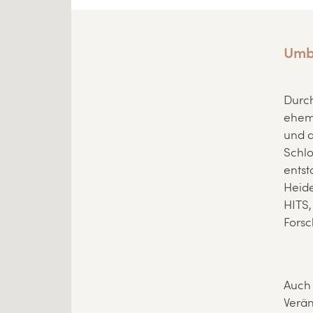
Umb
Durc
ehem
und d
Schlo
entst
Heide
HITS,
Forsc
Auch 
Verän