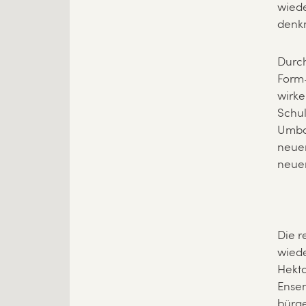
wiede
denkm
Durch
Form-
wirk
Schu
Umbau
neuer
neue
Die r
wiede
Hekta
Ensem
bürge