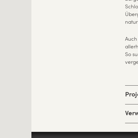
Schlo
Überg
natur
Auch 
alle
So su
verge
Proj
Ver