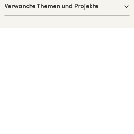
Verwandte Themen und Projekte
Bernhardt + Partner Architekten
Partnerschaftsgesellschaft mbB
Birkenweg 13 F, D-64295 Darmstadt