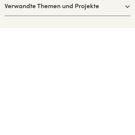
Verwandte Themen und Projekte
Bernhardt + Partner Architekten
Partnerschaftsgesellschaft mbB
Birkenweg 13 F, D-64295 Darmstadt