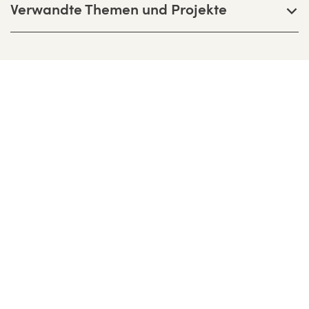
Verwandte Themen und Projekte
Bernhardt + Partner Architekten
Partnerschaftsgesellschaft mbB
Birkenweg 13 F, D-64295 Darmstadt