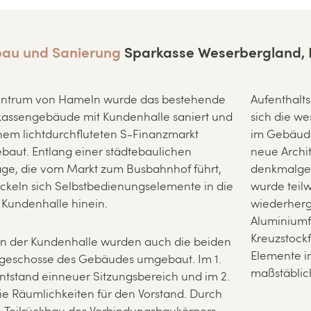
au und Sanierung
Sparkasse Weserbergland, 
entrum von Hameln wurde das bestehende
Aufenthalt
assengebäude mit Kundenhalle saniert und
sich die w
nem lichtdurchfluteten S-Finanzmarkt
im Gebäudei
aut. Entlang einer städtebaulichen
neue Archi
ge, die vom Markt zum Busbahnhof führt,
denkmalges
ckeln sich Selbstbedienungselemente in die
wurde teilw
Kundenhalle hinein.
wiederherg
Aluminiumf
Kreuzstock
n der Kundenhalle wurden auch die beiden
Elemente i
geschosse des Gebäudes umgebaut. Im 1.
maßstäblic
tstand einneuer Sitzungsbereich und im 2.
e Räumlichkeiten für den Vorstand. Durch