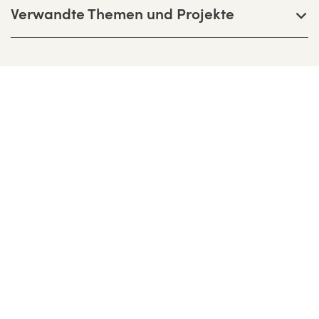
Verwandte Themen und Projekte
Bernhardt + Partner Architekten
Partnerschaftsgesellschaft mbB
Birkenweg 13 F, D-64295 Darmstadt