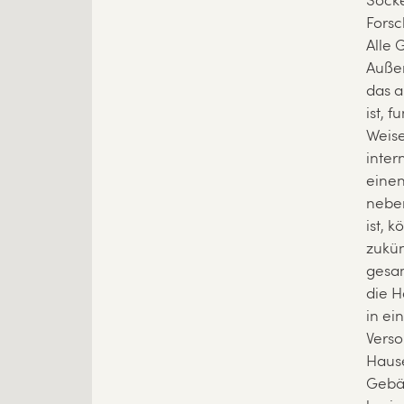
Socke
Forsc
Alle
Außen
das a
ist, 
Weise
inter
einen
nebe
ist, 
zukün
gesa
die H
in ei
Verso
Hause
Gebäu