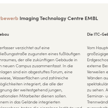
tbewerb
Imaging Technology Centre EMBL
tebau
Die ITC-Ge
erfasser verzichtet auf eine
Vom Haupte
ließungsstraße zugunsten eines fußläufigen
großzügige
raumes, der alle zukünftigen Gebäude in
Erdgeschoss
m neuen Campus zusammenfasst. In die
externe Bes
nlagen sind ein abgestuftes Forum, eine
Verweilen e
wiese, Wasserflächen und zahlreiche
Wänden auf
öglichkeiten integriert, die alle der
spektakulär
gnung der weitestgehend jungen,
zu sehen. A
nationalen Mitarbeiter dienen sollen.
Seminar- u
inem in das Gelände integrierten
Trennwände