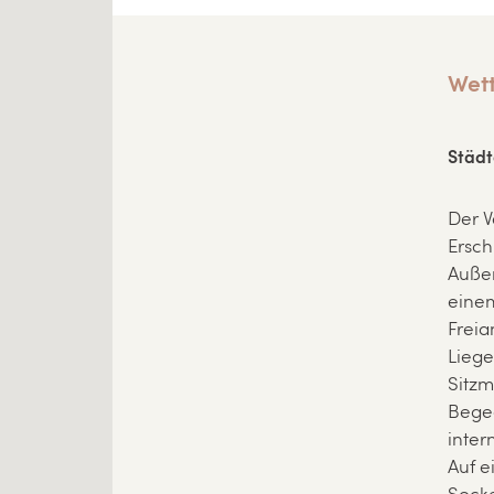
Wet
Städ
Der V
Ersch
Außen
eine
Freia
Liege
Sitzm
Bege
inter
Auf e