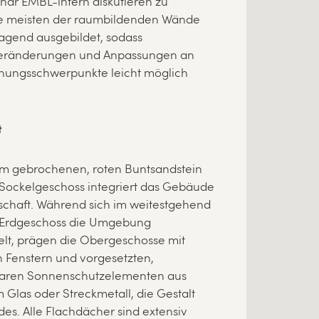
inär EMBL-intern diskutieren zu
e meisten der raumbildenden Wände
ragend ausgebildet, sodass
veränderungen und Anpassungen an
hungsschwerpunkte leicht möglich
t
em gebrochenen, roten Buntsandstein
 Sockelgeschoss integriert das Gebäude
dschaft. Während sich im weitestgehend
 Erdgeschoss die Umgebung
elt, prägen die Obergeschosse mit
Fenstern und vorgesetzten,
baren Sonnenschutzelementen aus
Glas oder Streckmetall, die Gestalt
es. Alle Flachdächer sind extensiv