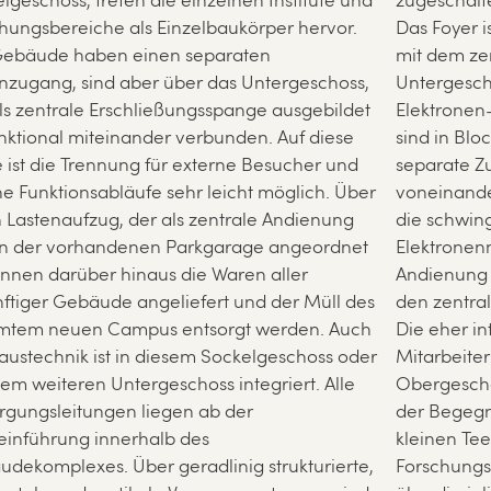
lgeschoss, treten die einzelnen Institute und
zugeschalte
hungsbereiche als Einzelbaukörper hervor.
Das Foyer 
 Gebäude haben einen separaten
mit dem ze
zugang, sind aber über das Untergeschoss,
Untergesch
ls zentrale Erschließungsspange ausgebildet
Elektronen-
funktional miteinander verbunden. Auf diese
sind in Bl
 ist die Trennung für externe Besucher und
separate Z
ne Funktionsabläufe sehr leicht möglich. Über
voneinander
 Lastenaufzug, der als zentrale Andienung
die schwing
n der vorhandenen Parkgarage angeordnet
Elektronen
können darüber hinaus die Waren aller
Andienung 
ftiger Gebäude angeliefert und der Müll des
den zentra
mtem neuen Campus entsorgt werden. Auch
Die eher i
austechnik ist in diesem Sockelgeschoss oder
Mitarbeiter
nem weiteren Untergeschoss integriert. Alle
Obergescho
rgungsleitungen liegen ab der
der Begegn
inführung innerhalb des
kleinen Te
dekomplexes. Über geradlinig strukturierte,
Forschungs