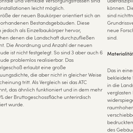
ontale und vertikale Versorgungstrassen sind
überdiszipl
nstallationen leicht möglich.
können. Di
röße der neuen Baukörper orientiert sich an
sind nichtt
vorhandenen Bestandsgebäuden. Diese
Grundriss
n jedoch als Einzelbaukörper hervor,
neue Forsc
hen denen die Landschaft durchzufließen
sind.
nt. Die Anordnung und Anzahl der neuen
de ist nicht festgelegt. So sind 3 aber auch 6
Materialitä
de problemlos realisierbar. Das
lgeschoß erlaubt eine große
Das in ein
ungsdichte, die aber nicht in gleicher Weise
bekleidete
scheinung tritt. Als Vergleich sei das ATC
in die Lan
nt, das ähnlich funktioniert und in dem mehr
verglasten
0% der Bruttogeschossfläche unterirdisch
widerspieg
siert wurde.
raumhohen 
verschieb
bedrucktem 
des Gebäud