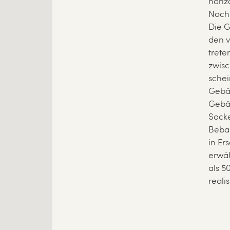
horiz
Nachi
Die G
den 
trete
zwisc
schei
Gebäu
Gebäu
Socke
Bebau
in Er
erwäh
als 5
reali