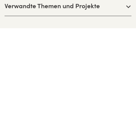
Verwandte Themen und Projekte
Bernhardt + Partner Architekten
Partnerschaftsgesellschaft mbB
Birkenweg 13 F, D-64295 Darmstadt