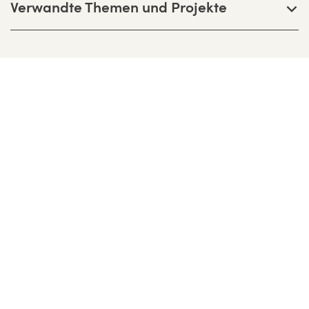
Verwandte Themen und Projekte
Bernhardt + Partner Architekten
Partnerschaftsgesellschaft mbB
Birkenweg 13 F, D-64295 Darmstadt