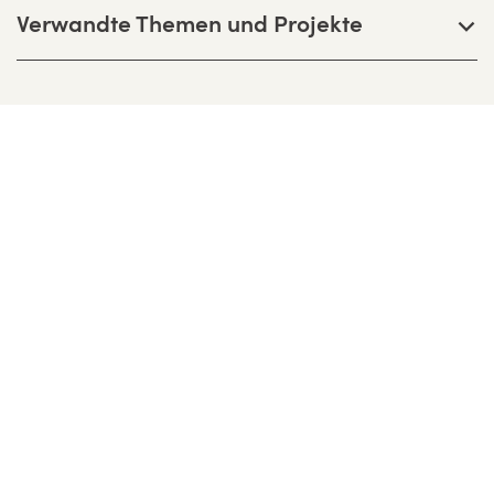
Verwandte Themen und Projekte
Bernhardt + Partner Architekten
Partnerschaftsgesellschaft mbB
Birkenweg 13 F, D-64295 Darmstadt