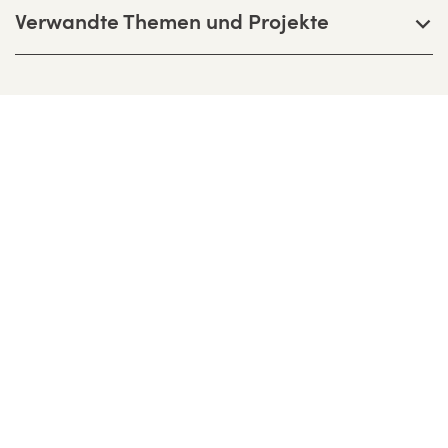
Verwandte Themen und Projekte
Bernhardt + Partner Architekten
Partnerschaftsgesellschaft mbB
Birkenweg 13 F, D-64295 Darmstadt