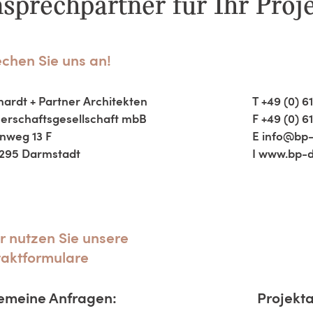
sprechpartner für Ihr Proj
chen Sie uns an!
ardt + Partner Architekten
T +49 (0) 6
erschaftsgesellschaft mbB
F +49 (0) 6
nweg 13 F
E
info@bp-
295 Darmstadt
I
www.bp-d
 nutzen Sie unsere
aktformulare
emeine Anfragen:
Projekt