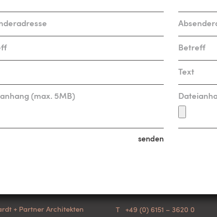
ianhang (max. 5MB)
Dateianh
senden
rdt + Partner Architekten
T
+49 (0) 6151 – 3620 0