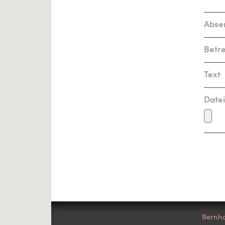
Date
Bernha