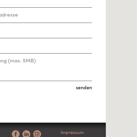
ang (max. 5MB)
senden
Impressum