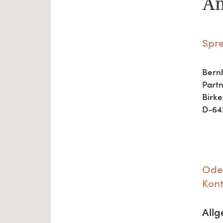
An
Spre
Bernh
Partn
Birke
D-64
Oder
Kont
Allg