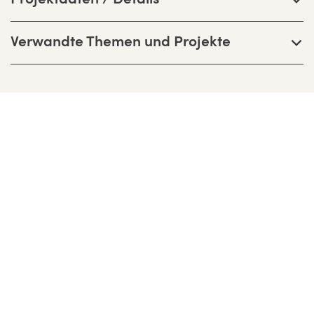
Verwandte Themen und Projekte
Bernhardt + Partner Architekten
Partnerschaftsgesellschaft mbB
Birkenweg 13 F, D-64295 Darmstadt