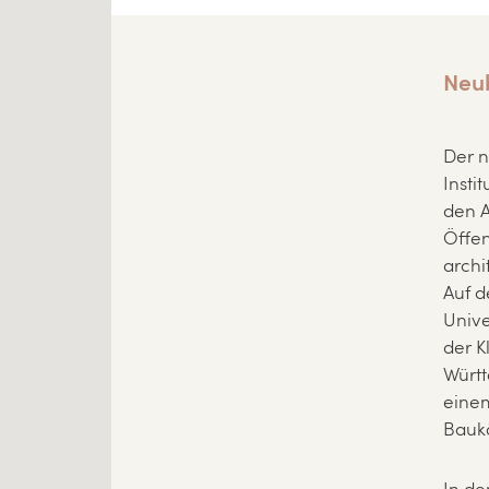
Neu
Der n
Insti
den A
Öffen
archi
Auf d
Unive
der K
Würt
einem
Baukö