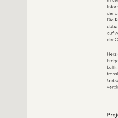
In de
Infor
der 
Die R
dabe
auf v
der Ö
Herz 
Erdge
Luftk
trans
Gebäu
verbi
Proj