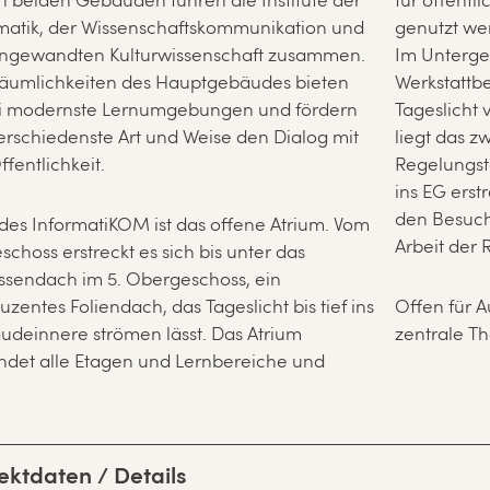
n beiden Gebäuden führen die Institute der
für öffentl
matik, der Wissenschaftskommunikation und
genutzt we
angewandten Kulturwissenschaft zusammen.
Im Unterge
äumlichkeiten des Hauptgebäudes bieten
Werkstattb
i modernste Lernumgebungen und fördern
Tageslicht
erschiedenste Art und Weise den Dialog mit
liegt das 
ffentlichkeit.
Regelungst
ins EG erst
den Besuche
des InformatiKOM ist das offene Atrium. Vom
Arbeit der R
schoss erstreckt es sich bis unter das
issendach im 5. Obergeschoss, ein
luzentes Foliendach, das Tageslicht bis tief ins
Offen für 
deinnere strömen lässt. Das Atrium
zentrale T
ndet alle Etagen und Lernbereiche und
ektdaten / Details