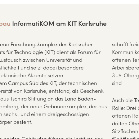
bau
InformatiKOM am KIT Karlsruhe
eue Forschungskomplex des Karlsruher
schafft fr
tuts für Technologie (KIT) dient als Forum für
Kommunikat
ustausch zwischen Universität und
offenen Ter
tlichkeit und setzt dabei besondere
Arbeitsbere
tektonische Akzente setzen.
3.-5. Oberg
em Campus Süd des KIT, der technischen
sind.
rsität von Karlsruhe, entstand, als Geschenk
laus Tschira Stiftung an das Land Baden-
Auch die Tr
temberg, der neue Gebäudekomplex, der aus
Rolle: Drei
 sechs- und einem dreigeschossigen
offenen Ra
rper besteht.
dritten Obe
Sitzflächen